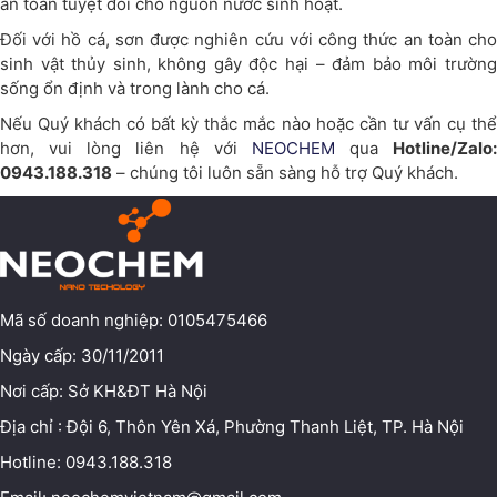
an toàn tuyệt đối cho nguồn nước sinh hoạt.
Đối với hồ cá, sơn được nghiên cứu với công thức an toàn cho
sinh vật thủy sinh, không gây độc hại – đảm bảo môi trường
sống ổn định và trong lành cho cá.
Nếu Quý khách có bất kỳ thắc mắc nào hoặc cần tư vấn cụ thể
hơn, vui lòng liên hệ với
NEOCHEM
qua
Hotline/Zalo:
0943.188.318
– chúng tôi luôn sẵn sàng hỗ trợ Quý khách.
Mã số doanh nghiệp: 0105475466
Ngày cấp: 30/11/2011
Nơi cấp: Sở KH&ĐT Hà Nội
Địa chỉ : Đội 6, Thôn Yên Xá, Phường Thanh Liệt, TP. Hà Nội
Hotline: 0943.188.318