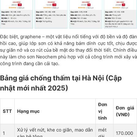
Đặc biệt, graphene – một vật liệu nổi tiếng với độ bền và độ đàn
hồi cao, giúp lớp sơn có khả năng bám dính cực tốt, chịu được
sự giãn nở và co rút của bề mặt do thay đổi thời tiết. Chính điều
này làm cho sơn Neochem phù hợp với cả công trình mới xây và
công trình đang cần cải tạo.
Bảng giá chống thấm tại Hà Nội (Cập
nhật mới nhất 2025)
Đơn
Đơn giá
STT
Hạng mục
vị
(VNĐ)
tính
Xử lý vết nứt, khe co giãn, mao dẫn
mét
1
170.000
sàn bê tông
dài