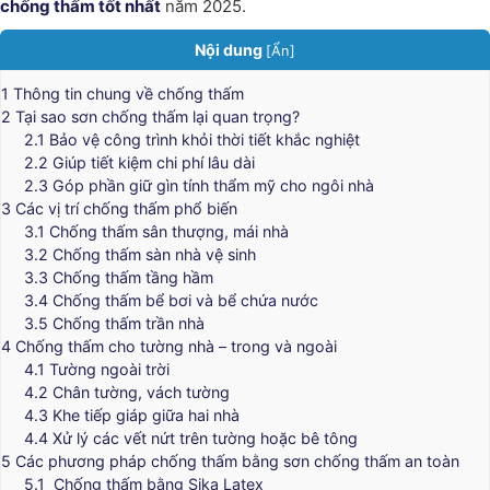
chống thấm tốt nhất
năm 2025.
Nội dung
[
Ẩn
]
1
Thông tin chung về chống thấm
2
Tại sao sơn chống thấm lại quan trọng?
2.1
Bảo vệ công trình khỏi thời tiết khắc nghiệt
2.2
Giúp tiết kiệm chi phí lâu dài
2.3
Góp phần giữ gìn tính thẩm mỹ cho ngôi nhà
3
Các vị trí chống thấm phổ biến
3.1
Chống thấm sân thượng, mái nhà
3.2
Chống thấm sàn nhà vệ sinh
3.3
Chống thấm tầng hầm
3.4
Chống thấm bể bơi và bể chứa nước
3.5
Chống thấm trần nhà
4
Chống thấm cho tường nhà – trong và ngoài
4.1
Tường ngoài trời
4.2
Chân tường, vách tường
4.3
Khe tiếp giáp giữa hai nhà
4.4
Xử lý các vết nứt trên tường hoặc bê tông
5
Các phương pháp chống thấm bằng sơn chống thấm an toàn
5.1
Chống thấm bằng Sika Latex