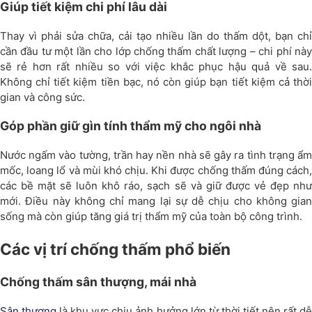
Giúp tiết kiệm chi phí lâu dài
Thay vì phải sửa chữa, cải tạo nhiều lần do thấm dột, bạn chỉ
cần đầu tư một lần cho lớp chống thấm chất lượng – chi phí này
sẽ rẻ hơn rất nhiều so với việc khắc phục hậu quả về sau.
Không chỉ tiết kiệm tiền bạc, nó còn giúp bạn tiết kiệm cả thời
gian và công sức.
Góp phần giữ gìn tính thẩm mỹ cho ngôi nhà
Nước ngấm vào tường, trần hay nền nhà sẽ gây ra tình trạng ẩm
mốc, loang lổ và mùi khó chịu. Khi được chống thấm đúng cách,
các bề mặt sẽ luôn khô ráo, sạch sẽ và giữ được vẻ đẹp như
mới. Điều này không chỉ mang lại sự dễ chịu cho không gian
sống mà còn giúp tăng giá trị thẩm mỹ của toàn bộ công trình.
Các vị trí chống thấm phổ biến
Chống thấm sân thượng, mái nhà
Sân thượng
là khu vực chịu ảnh hưởng lớn từ thời tiết nên rất d