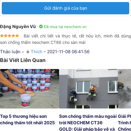
Gửi đánh giá của bạn
Đặng Nguyên Vũ
Đã mua tại neochem.vn
Bài viết chi tiết và thực tế, rất hữu ích, mình đã dùng
sơn chống thấm neochem CT86 cho sàn mái
Thảo luận
•
Thích
•
2021-11-08 06:41:56
Bài Viết Liên Quan
Top 5 thương hiệu sơn 
Sơn chống thấm màu ngoài 
Giải 
chống thấm tốt nhất 2025
trời NEOCHEM CT36 
Trình 
GOLD: Giải pháp bảo vệ và 
Chống