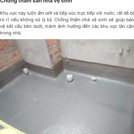
Chống thấm sàn nhà vệ sinh
Khu vực này luôn ẩm ướt và tiếp xúc trực tiếp với nước, rất dễ bị
rò rỉ nếu không xử lý kỹ. Chống thấm nhà vệ sinh sẽ giúp bảo
vệ kết cấu bên dưới, tránh ảnh hưởng đến các khu vực lân cận
trong nhà.