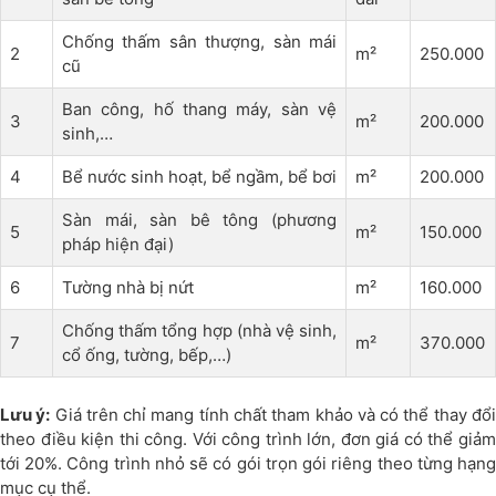
Chống thấm sân thượng, sàn mái
2
m²
250.000
cũ
Ban công, hố thang máy, sàn vệ
3
m²
200.000
sinh,…
4
Bể nước sinh hoạt, bể ngầm, bể bơi
m²
200.000
Sàn mái, sàn bê tông (phương
5
m²
150.000
pháp hiện đại)
6
Tường nhà bị nứt
m²
160.000
Chống thấm tổng hợp (nhà vệ sinh,
7
m²
370.000
cổ ống, tường, bếp,…)
Lưu ý:
Giá trên chỉ mang tính chất tham khảo và có thể thay đổ
theo điều kiện thi công. Với công trình lớn, đơn giá có thể giảm
tới 20%. Công trình nhỏ sẽ có gói trọn gói riêng theo từng hạng
mục cụ thể.